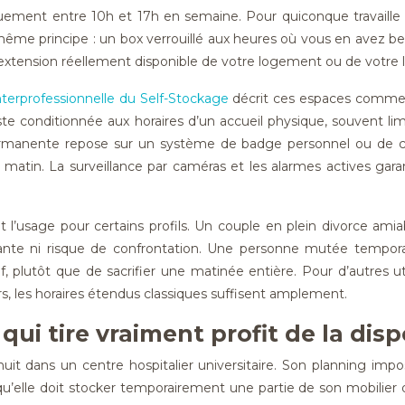
iquement entre 10h et 17h en semaine. Pour quiconque travaille
ême principe : un box verrouillé aux heures où vous en avez beso
xtension réellement disponible de votre logement ou de votre lo
nterprofessionnelle du Self-Stockage
décrit ces espaces comme de
te conditionnée aux horaires d’un accueil physique, souvent li
permanente repose sur un système de badge personnel ou de cod
matin. La surveillance par caméras et les alarmes actives gara
t l’usage pour certains profils. Un couple en plein divorce am
ante ni risque de confrontation. Une personne mutée tempora
, plutôt que de sacrifier une matinée entière. Pour d’autres u
s, les horaires étendus classiques suffisent amplement.
 qui tire vraiment profit de la dis
uit dans un centre hospitalier universitaire. Son planning impo
squ’elle doit stocker temporairement une partie de son mobilie