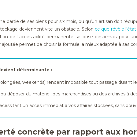
 partie de ses biens pour six mois, ou qu’un artisan doit récupé
e stockage deviennent vite un obstacle. Selon
ce que révèle l’éta
tion de l’accessibilité permanente se pose désormais pour une
eur ajoutée permet de choisir la formule la mieux adaptée à ses con
devient déterminante :
es prolongées, weekends) rendent impossible tout passage durant l
er ou déposer du matériel, des marchandises ou des archives à de
essitant un accès immédiat à vos affaires stockées, sans pouvoir a
erté concrète par rapport aux hor