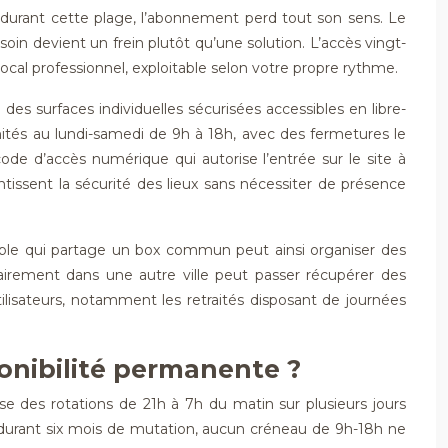
 durant cette plage, l’abonnement perd tout son sens. Le
in devient un frein plutôt qu’une solution. L’accès vingt-
cal professionnel, exploitable selon votre propre rythme.
s surfaces individuelles sécurisées accessibles en libre-
mités au lundi-samedi de 9h à 18h, avec des fermetures le
e d’accès numérique qui autorise l’entrée sur le site à
ntissent la sécurité des lieux sans nécessiter de présence
iable qui partage un box commun peut ainsi organiser des
irement dans une autre ville peut passer récupérer des
tilisateurs, notamment les retraités disposant de journées
ponibilité permanente ?
se des rotations de 21h à 7h du matin sur plusieurs jours
r durant six mois de mutation, aucun créneau de 9h-18h ne