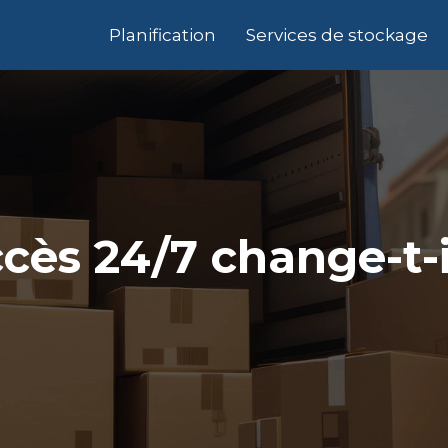
Planification
Services de stockage
ccès 24/7 change-t-i