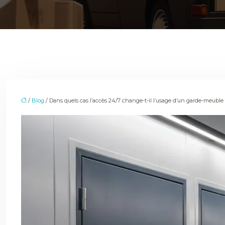
/
Blog
/ Dans quels cas l’accès 24/7 change-t-il l’usage d’un garde-meuble