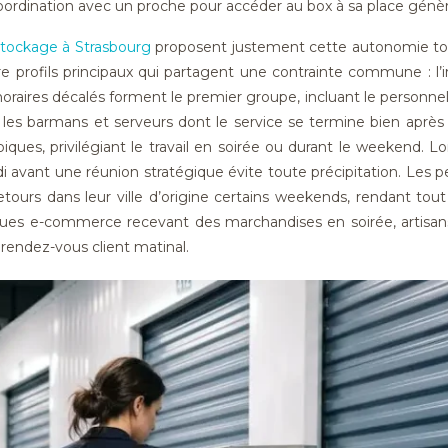
 coordination avec un proche pour accéder au box à sa place génèr
stockage à Strasbourg
proposent justement cette autonomie tot
profils principaux qui partagent une contrainte commune : l’in
horaires décalés forment le premier groupe, incluant le personnel
e les barmans et serveurs dont le service se termine bien apr
piques, privilégiant le travail en soirée ou durant le weekend. 
i avant une réunion stratégique évite toute précipitation. Les 
tours dans leur ville d’origine certains weekends, rendant tout 
iques e-commerce recevant des marchandises en soirée, artisan
rendez-vous client matinal.