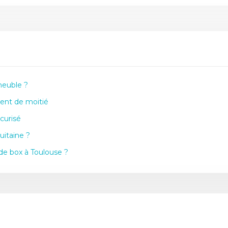
meuble ?
ent de moitié
curisé
uitaine ?
 de box à Toulouse ?